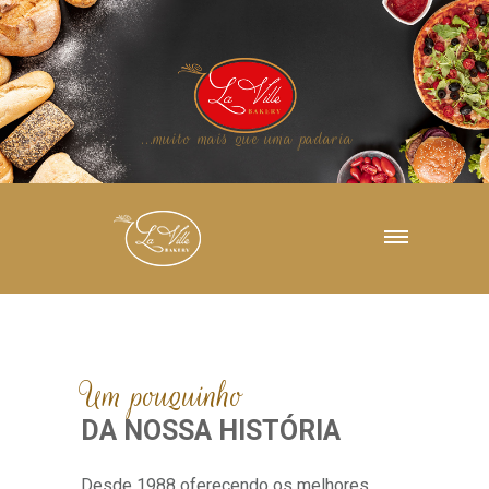
.
.
.
m
u
i
t
o
m
a
i
s
q
u
e
u
m
a
p
a
d
a
r
i
a
Um pouquinho
DA NOSSA HISTÓRIA
Desde 1988 oferecendo os melhores