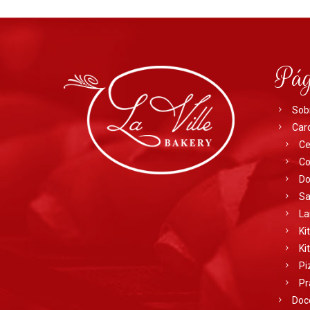
Pág
Sob
Car
Ce
Co
Do
Sa
La
Ki
Ki
Pi
Pr
Doc