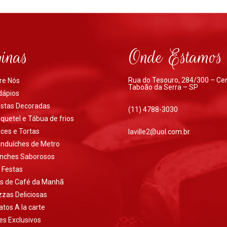
inas
Onde Estamos
Rua do Tesouro, 284/300 – Ce
re Nós
Taboão da Serra – SP
dápios
stas Decoradas
(11) 4788-3030
quetel e Tábua de frios
ces e Tortas
laville2@uol.com.br
nduíches de Metro
nches Saborosos
t Festas
ts de Café da Manhã
zzas Deliciosas
atos A la carte
es Exclusivos