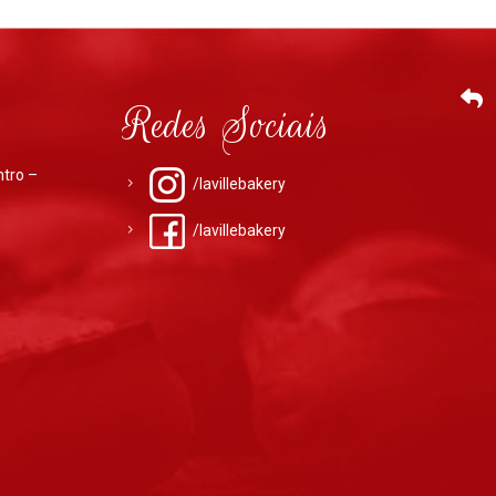
Redes Sociais
ntro –
/lavillebakery
/lavillebakery