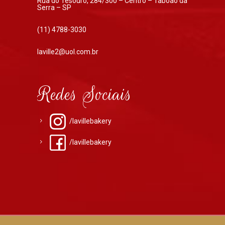
Rua do Tesouro, 284/300 – Centro – Taboão da
Serra – SP
(11) 4788-3030
laville2@uol.com.br
Redes Sociais
/lavillebakery
/lavillebakery