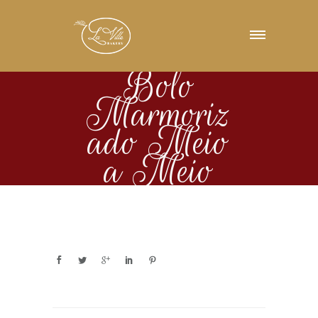
Bolo
Marmoriz
ado Meio
a Meio