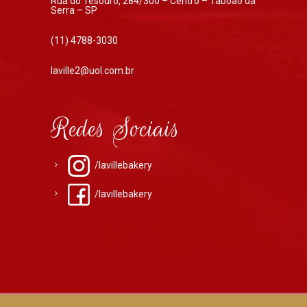
Rua do Tesouro, 284/300 – Centro – Taboão da
Serra – SP
(11) 4788-3030
laville2@uol.com.br
Redes Sociais
/lavillebakery
/lavillebakery