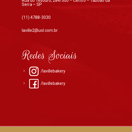
Rua do Tesouro, 284/300 – Centro – Taboão da
Serra – SP
(11) 4788-3030
laville2@uol.com.br
Redes Sociais
/lavillebakery
/lavillebakery