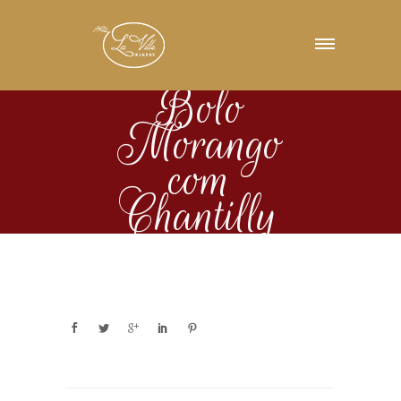
Bolo
Morango
com
Chantilly