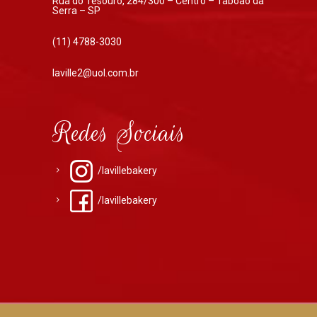
Rua do Tesouro, 284/300 – Centro – Taboão da
Serra – SP
(11) 4788-3030
laville2@uol.com.br
Redes Sociais
/lavillebakery
/lavillebakery