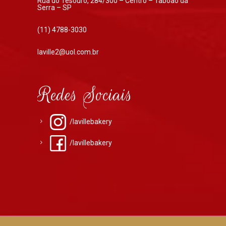
Rua do Tesouro, 284/300 – Centro – Taboão da
Serra – SP
(11) 4788-3030
laville2@uol.com.br
Redes Sociais
/lavillebakery
/lavillebakery