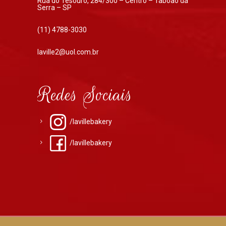
Rua do Tesouro, 284/300 – Centro – Taboão da
Serra – SP
(11) 4788-3030
laville2@uol.com.br
Redes Sociais
/lavillebakery
/lavillebakery