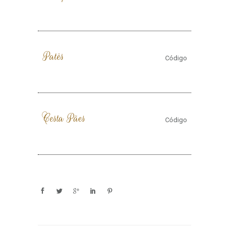
Patês
Código
Cesta Pães
Código