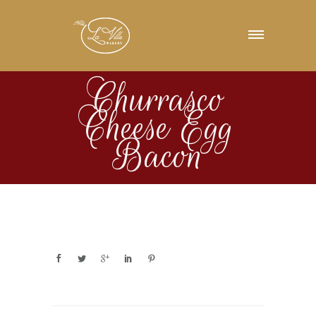
Churrasco
Cheese Egg
Bacon