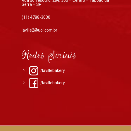
Rua do Tesouro, 284/300 – Centro – Taboão da
Serra – SP
(11) 4788-3030
laville2@uol.com.br
Redes Sociais
/lavillebakery
/lavillebakery