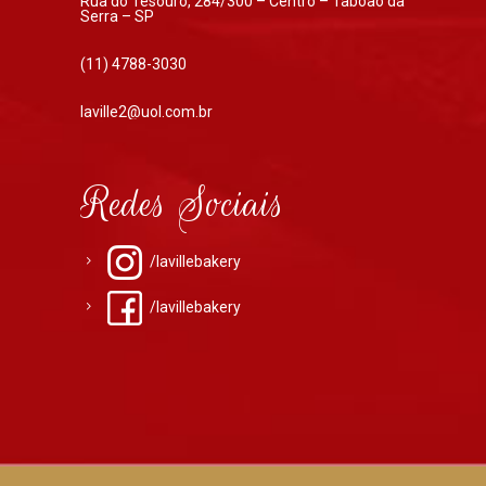
Rua do Tesouro, 284/300 – Centro – Taboão da
Serra – SP
(11) 4788-3030
laville2@uol.com.br
Redes Sociais
/lavillebakery
/lavillebakery