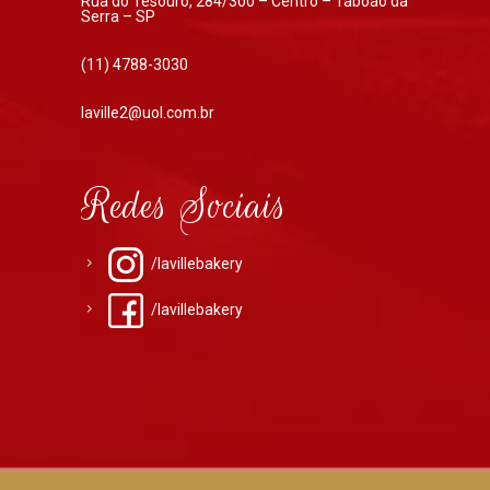
Rua do Tesouro, 284/300 – Centro – Taboão da
Serra – SP
(11) 4788-3030
laville2@uol.com.br
Redes Sociais
/lavillebakery
/lavillebakery