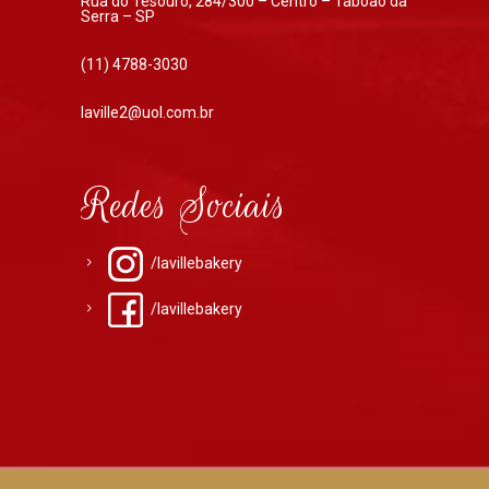
Rua do Tesouro, 284/300 – Centro – Taboão da
Serra – SP
(11) 4788-3030
laville2@uol.com.br
Redes Sociais
/lavillebakery
/lavillebakery