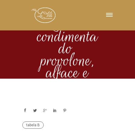
Lombo
condimenta
do,
provolone,
alface e
tomate
tabela B