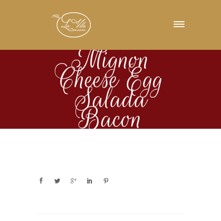
Mignon
Cheese Egg
Salada
Bacon