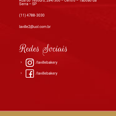
Rua do Tesouro, 284/300 – Centro – Taboão da
Serra – SP
(11) 4788-3030
laville2@uol.com.br
Redes Sociais
/lavillebakery
/lavillebakery