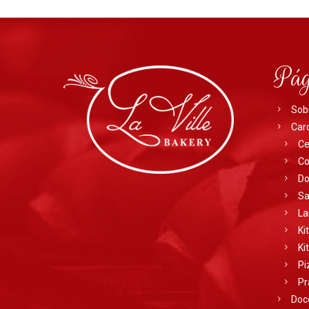
Pág
Sob
Car
Ce
Co
Do
Sa
La
Ki
Ki
Pi
Pr
Doc