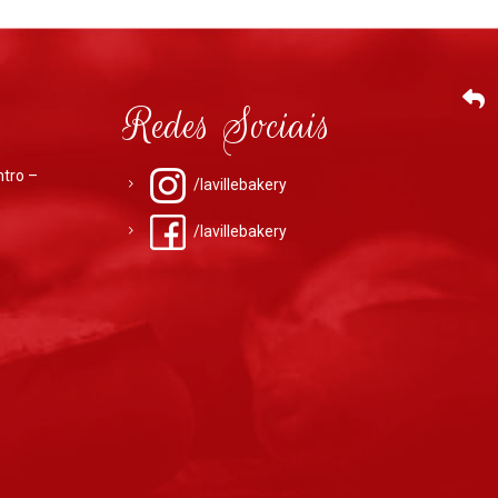
Redes Sociais
ntro –
/lavillebakery
/lavillebakery