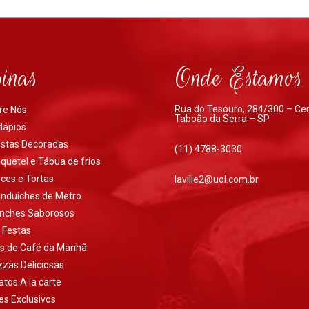
inas
Onde Estamos
Rua do Tesouro, 284/300 – Ce
re Nós
Taboão da Serra – SP
dápios
stas Decoradas
(11) 4788-3030
quetel e Tábua de frios
ces e Tortas
laville2@uol.com.br
nduíches de Metro
nches Saborosos
t Festas
ts de Café da Manhã
zzas Deliciosas
atos A la carte
es Exclusivos