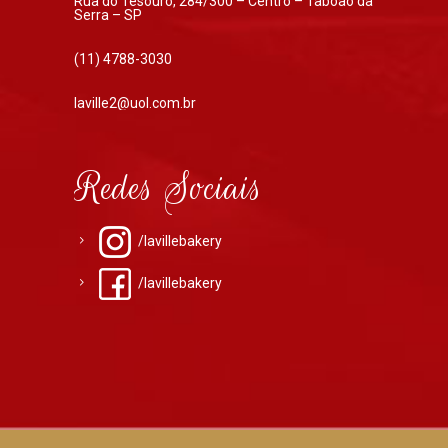
Rua do Tesouro, 284/300 – Centro – Taboão da
Serra – SP
(11) 4788-3030
laville2@uol.com.br
Redes Sociais
/lavillebakery
/lavillebakery