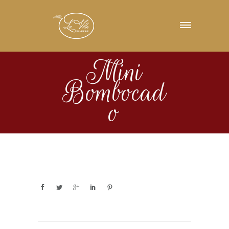
Mini
Bombocad
o