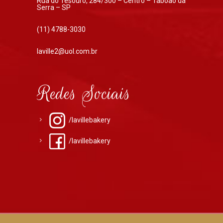
Rua do Tesouro, 284/300 – Centro – Taboão da
Serra – SP
(11) 4788-3030
laville2@uol.com.br
Redes Sociais
/lavillebakery
/lavillebakery