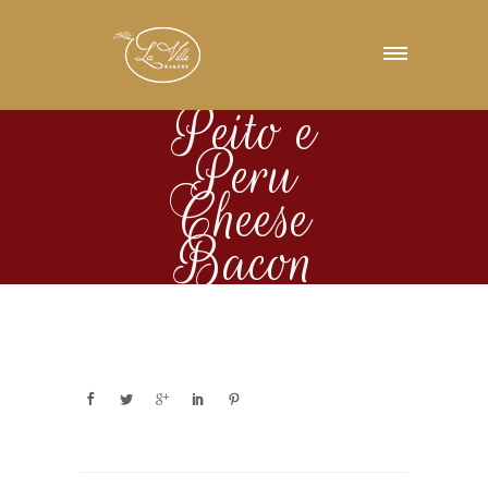
Peito e
Peru
Cheese
Bacon