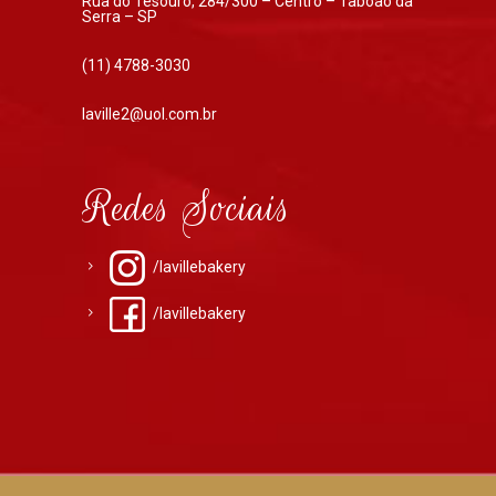
Rua do Tesouro, 284/300 – Centro – Taboão da
Serra – SP
(11) 4788-3030
laville2@uol.com.br
Redes Sociais
/lavillebakery
/lavillebakery