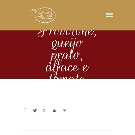
Provolone,
queijo
prato,
alface e
tomate