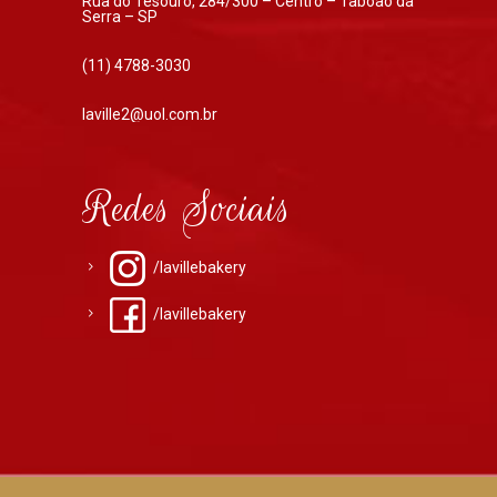
Rua do Tesouro, 284/300 – Centro – Taboão da
Serra – SP
(11) 4788-3030
laville2@uol.com.br
Redes Sociais
/lavillebakery
/lavillebakery