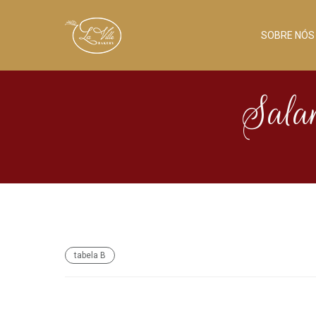
SOBRE NÓS
Salam
tabela B