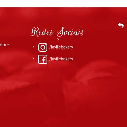
Redes Sociais
ntro –
/lavillebakery
/lavillebakery