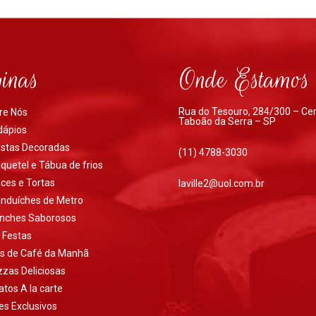
inas
Onde Estamos
Rua do Tesouro, 284/300 – Ce
re Nós
Taboão da Serra – SP
dápios
stas Decoradas
(11) 4788-3030
quetel e Tábua de frios
ces e Tortas
laville2@uol.com.br
nduíches de Metro
nches Saborosos
t Festas
ts de Café da Manhã
zzas Deliciosas
atos A la carte
es Exclusivos