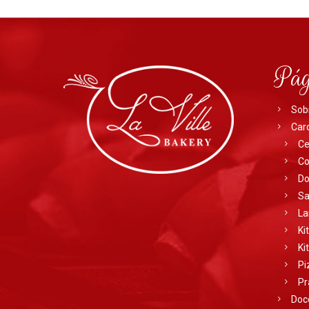
Pág
Sob
Car
Ce
Co
Do
Sa
La
Ki
Ki
Pi
Pr
Doc