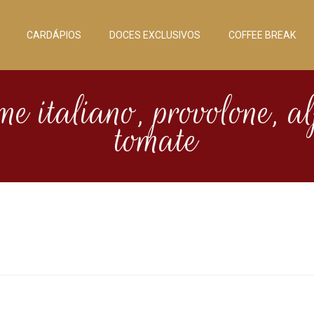
CARDÁPIOS
DOCES EXCLUSIVOS
COFFEE BREAK
e italiano, provolone, al
tomate