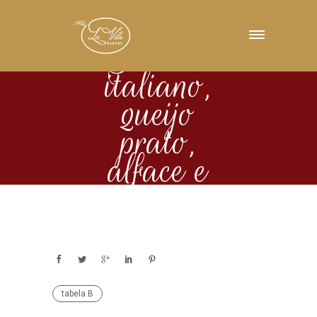
Salame
italiano,
queijo
prato,
alface e
tomate
tabela B